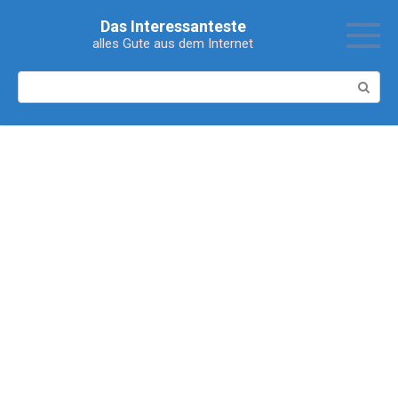
Перейти
Das Interessanteste
к
alles Gute aus dem Internet
контенту
Поиск: