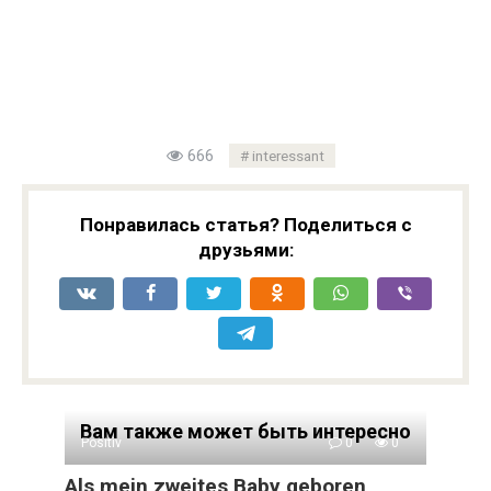
666
interessant
Понравилась статья? Поделиться с
друзьями:
Вам также может быть интересно
Positiv
0
0
Als mein zweites Baby geboren