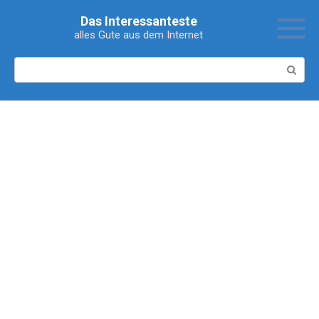
Перейти
Das Interessanteste
к
alles Gute aus dem Internet
контенту
Поиск: