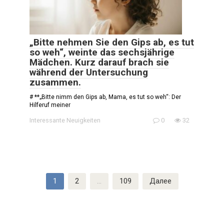
„Bitte nehmen Sie den Gips ab, es tut
so weh“, weinte das sechsjährige
Mädchen. Kurz darauf brach sie
während der Untersuchung
zusammen.
# **„Bitte nimm den Gips ab, Mama, es tut so weh“: Der
Hilferuf meiner
Interessante Neuigkeiten
0
32
Пагинация
1
2
…
109
Далее
записей