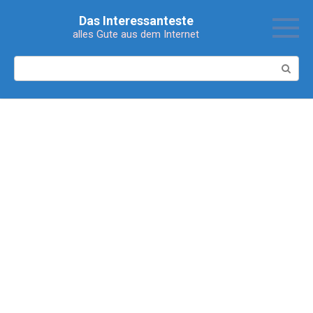
Перейти
Das Interessanteste
к
alles Gute aus dem Internet
контенту
Поиск: