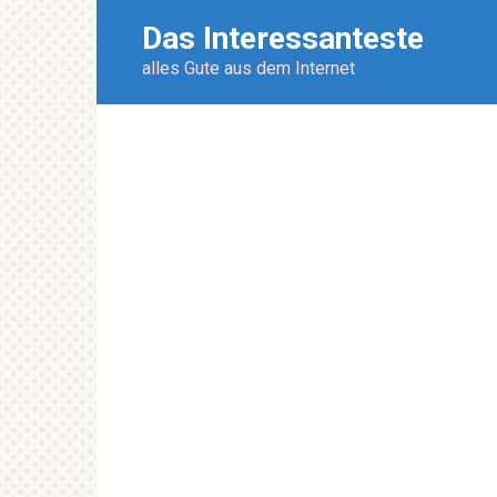
Перейти
Das Interessanteste
к
контенту
alles Gute aus dem Internet