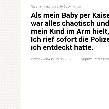
Главная
»
Interessante Geschichten
Als mein Baby per Kais
war alles chaotisch und 
mein Kind im Arm hielt,
Ich rief sofort die Poli
ich entdeckt hatte.
Опубликовано:
19.05.2026
Рубрика:
Interessa