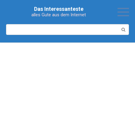
Перейти
Das Interessanteste
к
alles Gute aus dem Internet
контенту
Поиск: