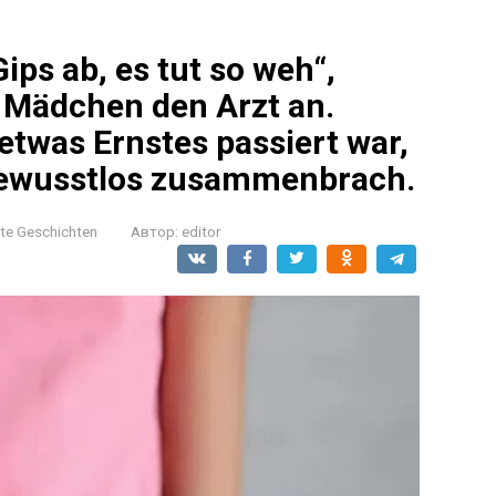
ips ab, es tut so weh“,
e Mädchen den Arzt an.
etwas Ernstes passiert war,
 bewusstlos zusammenbrach.
nte Geschichten
Автор:
editor