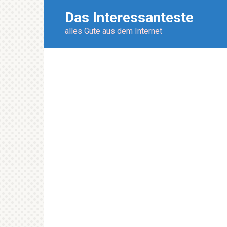
Перейти
Das Interessanteste
к
контенту
alles Gute aus dem Internet