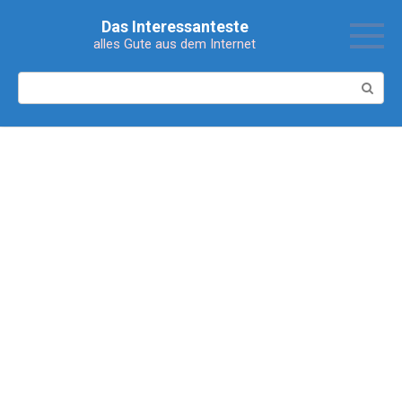
Перейти
Das Interessanteste
к
alles Gute aus dem Internet
контенту
Поиск: