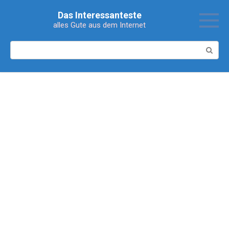
Перейти
Das Interessanteste
к
alles Gute aus dem Internet
контенту
Поиск: