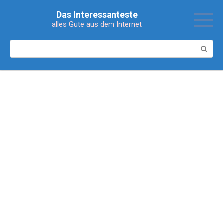
Перейти
Das Interessanteste
к
alles Gute aus dem Internet
контенту
Поиск: