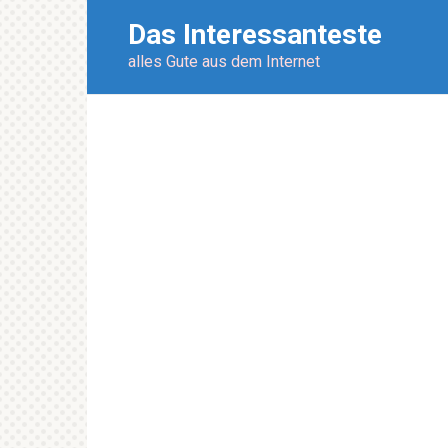
Перейти
Das Interessanteste
к
контенту
alles Gute aus dem Internet