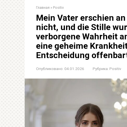
Главная
»
Positiv
Mein Vater erschien a
nicht, und die Stille wu
verborgene Wahrheit ans
eine geheime Krankheit
Entscheidung offenbar
Опубликовано:
04.01.2026
Рубрика:
Positiv