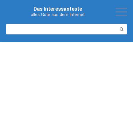
Перейти
Das Interessanteste
к
alles Gute aus dem Internet
контенту
Поиск: