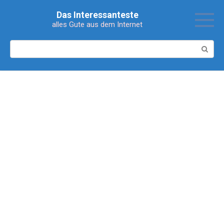
Перейти
Das Interessanteste
к
alles Gute aus dem Internet
контенту
Поиск: