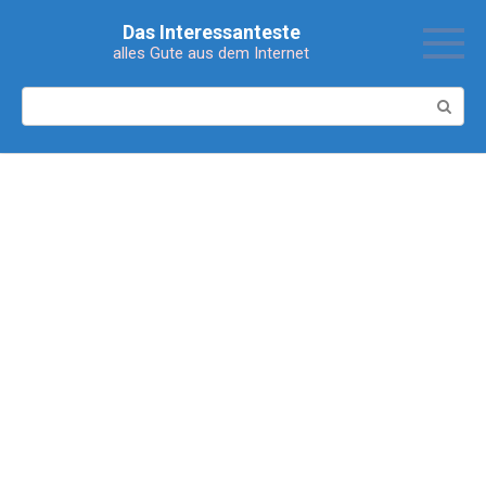
Перейти
Das Interessanteste
к
alles Gute aus dem Internet
контенту
Поиск: