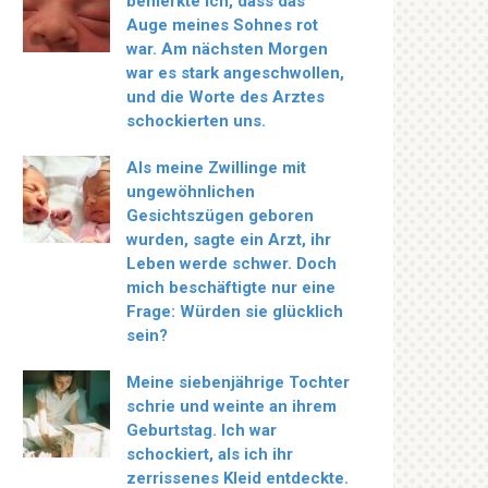
bemerkte ich, dass das
Auge meines Sohnes rot
war. Am nächsten Morgen
war es stark angeschwollen,
und die Worte des Arztes
schockierten uns.
Als meine Zwillinge mit
ungewöhnlichen
Gesichtszügen geboren
wurden, sagte ein Arzt, ihr
Leben werde schwer. Doch
mich beschäftigte nur eine
Frage: Würden sie glücklich
sein?
Meine siebenjährige Tochter
schrie und weinte an ihrem
Geburtstag. Ich war
schockiert, als ich ihr
zerrissenes Kleid entdeckte.