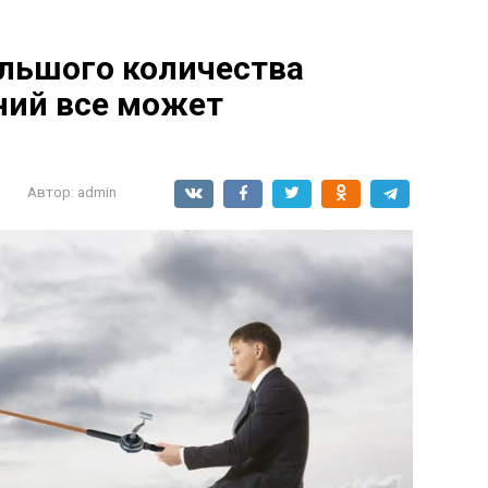
ольшого количества
ний все может
Автор:
admin