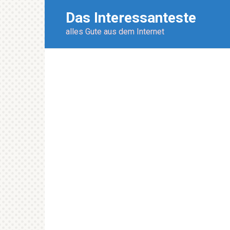
Перейти
Das Interessanteste
к
контенту
alles Gute aus dem Internet