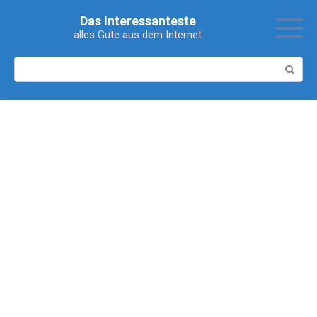
Перейти
Das Interessanteste
к
alles Gute aus dem Internet
контенту
Поиск: