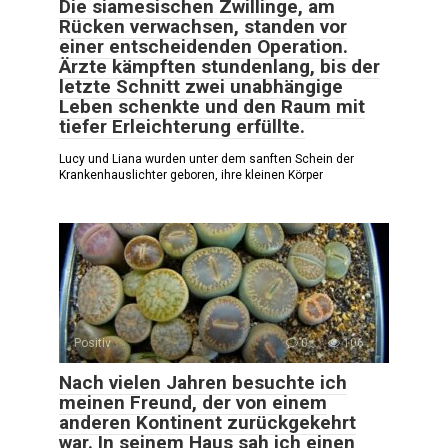
Die siamesischen Zwillinge, am
Rücken verwachsen, standen vor
einer entscheidenden Operation.
Ärzte kämpften stundenlang, bis der
letzte Schnitt zwei unabhängige
Leben schenkte und den Raum mit
tiefer Erleichterung erfüllte.
Lucy und Liana wurden unter dem sanften Schein der
Krankenhauslichter geboren, ihre kleinen Körper
Positiv
0
106
Nach vielen Jahren besuchte ich
meinen Freund, der von einem
anderen Kontinent zurückgekehrt
war. In seinem Haus sah ich einen