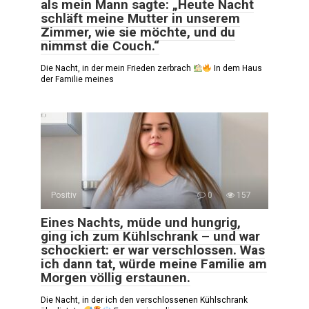
als mein Mann sagte: „Heute Nacht
schläft meine Mutter in unserem
Zimmer, wie sie möchte, und du
nimmst die Couch.“
Die Nacht, in der mein Frieden zerbrach
In dem Haus
der Familie meines
Positiv
0
157
Eines Nachts, müde und hungrig,
ging ich zum Kühlschrank – und war
schockiert: er war verschlossen. Was
ich dann tat, würde meine Familie am
Morgen völlig erstaunen.
Die Nacht, in der ich den verschlossenen Kühlschrank