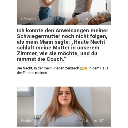
Lifehacks
0
212
Ich konnte den Anweisungen meiner
Schwiegermutter noch nicht folgen,
als mein Mann sagte: „Heute Nacht
schläft meine Mutter in unserem
Zimmer, wie sie möchte, und du
nimmst die Couch.“
Die Nacht, in der mein Frieden zerbrach
In dem Haus
der Familie meines
Positiv
0
157