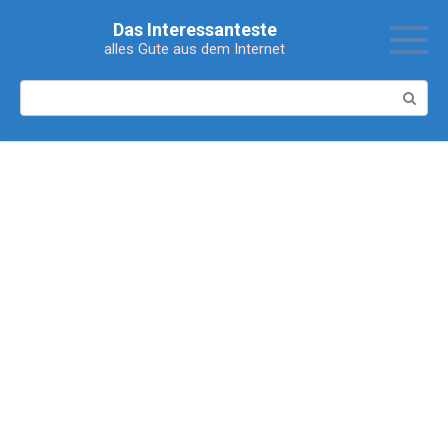
Перейти
Das Interessanteste
к
alles Gute aus dem Internet
контенту
Поиск: