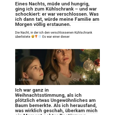
Eines Nachts, müde und hungrig,
ging ich zum Kühlschrank – und war
schockiert: er war verschlossen. Was
ich dann tat, würde meine Familie am
Morgen völlig erstaunen.
Die Nacht, in der ich den verschlossenen Kühlschrank
überlistete
Es war einer dieser
Lifehacks
0
154
Ich war ganz in
Weihnachtsstimmung, als ich
plötzlich etwas Ungewöhnliches am
Baum bemerkte. Als ich herausfand,
was wirklich geschah, überkam mich