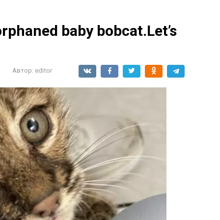
orphaned baby bobcat.Let’s
Автор:
editor