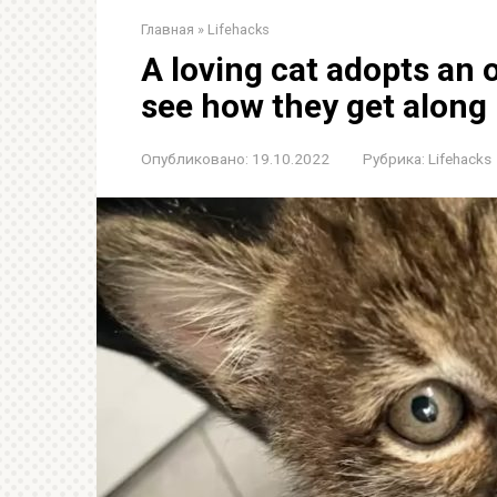
Главная
»
Lifehacks
A loving cat adopts an 
see how they get along
Опубликовано:
19.10.2022
Рубрика:
Lifehacks