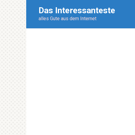
Перейти
Das Interessanteste
к
контенту
alles Gute aus dem Internet