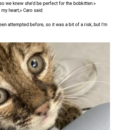
, so we knew she’d be perfect for the bobkitten.»
my heart,» Caro said.
en attempted before, so it was a bit of a risk, but I’m