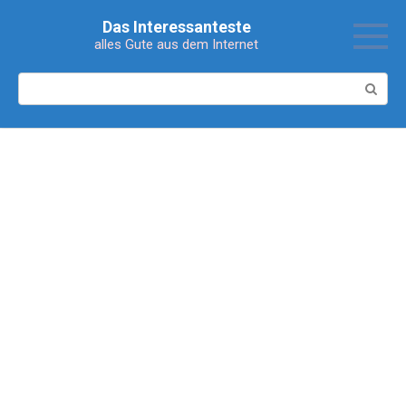
Перейти
Das Interessanteste
к
alles Gute aus dem Internet
контенту
Поиск: