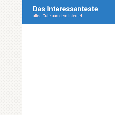
Перейти
Das Interessanteste
к
контенту
alles Gute aus dem Internet