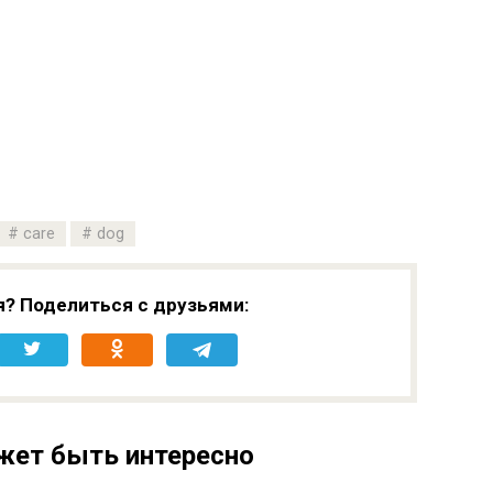
care
dog
я? Поделиться с друзьями:
жет быть интересно