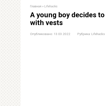
Главная
»
Lifehacks
A young boy decides to
with vests
Опубликовано:
13.03.2022
Рубрика:
Lifehacks