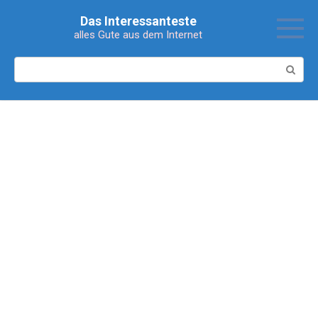
Перейти
Das Interessanteste
к
alles Gute aus dem Internet
контенту
Поиск: