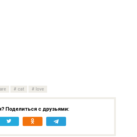
are
cat
love
я? Поделиться с друзьями: