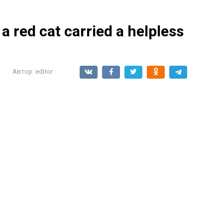
 a red cat carried a helpless
Автор:
editor