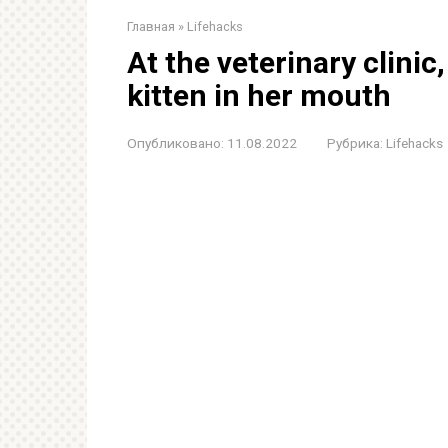
Главная
»
Lifehacks
At the veterinary clinic,
kitten in her mouth
Опубликовано:
11.08.2022
Рубрика:
Lifehacks