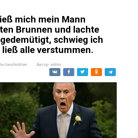
stieß mich mein Mann
alten Brunnen und lachte
d gedemütigt, schwieg ich
, ließ alle verstummen.
nte Geschichten
Автор:
editor