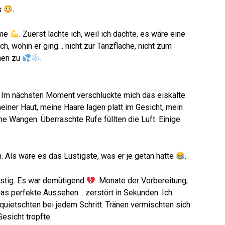
s
.
rme
. Zuerst lachte ich, weil ich dachte, es wäre eine
h, wohin er ging… nicht zur Tanzfläche, nicht zum
nen zu
.
. Im nächsten Moment verschluckte mich das eiskalte
iner Haut, meine Haare lagen platt im Gesicht, mein
ne Wangen. Überraschte Rufe füllten die Luft. Einige
n. Als wäre es das Lustigste, was er je getan hatte
.
lustig. Es war demütigend
. Monate der Vorbereitung,
das perfekte Aussehen… zerstört in Sekunden. Ich
quietschten bei jedem Schritt. Tränen vermischten sich
esicht tropfte.