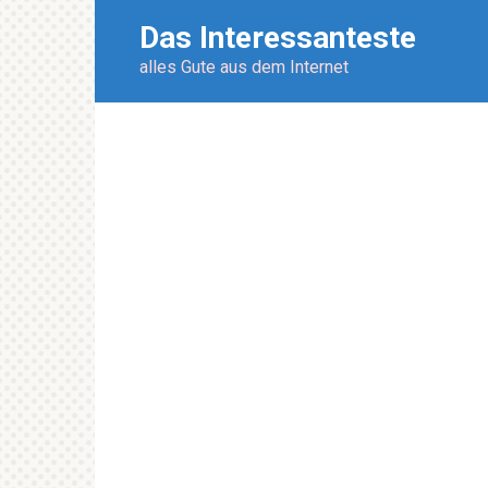
Перейти
Das Interessanteste
к
контенту
alles Gute aus dem Internet