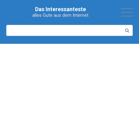
Перейти
Das Interessanteste
к
alles Gute aus dem Internet
контенту
Поиск: