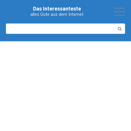
Перейти
Das Interessanteste
к
alles Gute aus dem Internet
контенту
Поиск: