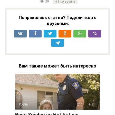
39
interessant
Понравилась статья? Поделиться с
друзьями:
Вам также может быть интересно
Positiv
0
9
Beim Spielen im Hof trat ein