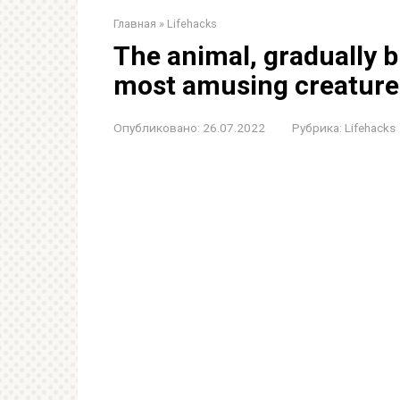
Главная
»
Lifehacks
The animal, gradually 
most amusing creature
Опубликовано:
26.07.2022
Рубрика:
Lifehacks