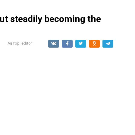
but steadily becoming the
Автор:
editor