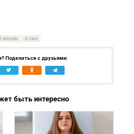
animals
care
я? Поделиться с друзьями:
жет быть интересно