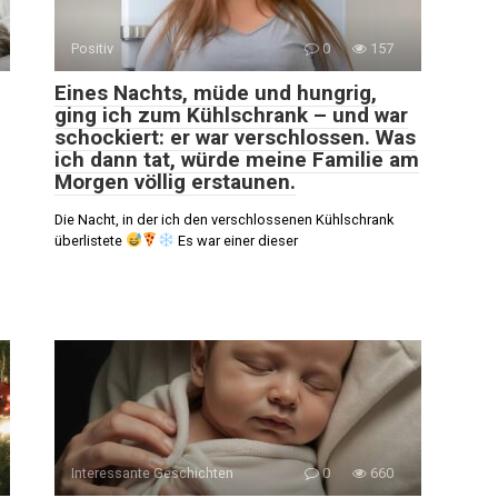
Positiv
0
157
Eines Nachts, müde und hungrig,
ging ich zum Kühlschrank – und war
schockiert: er war verschlossen. Was
ich dann tat, würde meine Familie am
Morgen völlig erstaunen.
Die Nacht, in der ich den verschlossenen Kühlschrank
überlistete
Es war einer dieser
Interessante Geschichten
0
660