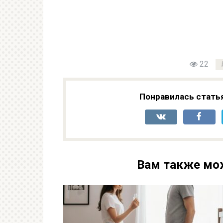
22
Понравилась стать
Вам также мо