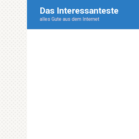
Перейти
Das Interessanteste
к
контенту
alles Gute aus dem Internet