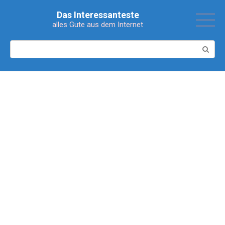
Перейти
Das Interessanteste
к
alles Gute aus dem Internet
контенту
Поиск: