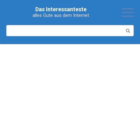
Перейти
Das Interessanteste
к
alles Gute aus dem Internet
контенту
Поиск: