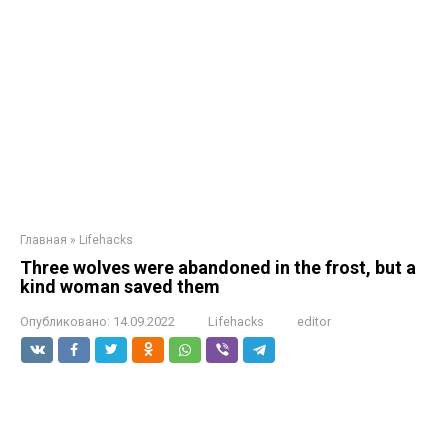
Главная
»
Lifehacks
Three wolves were abandoned in the frost, but a
kind woman saved them
Опубликовано:
14.09.2022
Lifehacks
editor