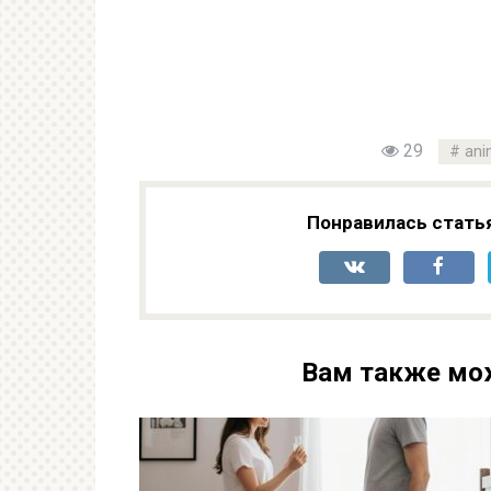
29
ani
Понравилась стать
Вам также мо