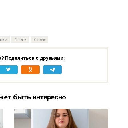
mals
care
love
я? Поделиться с друзьями:
жет быть интересно