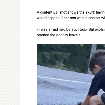
A content Bal shot shows the skunk havi
would happen if her son was in contact wit
«I was afraid he’d be squirted,» Bal explai
opened the door to leave.»