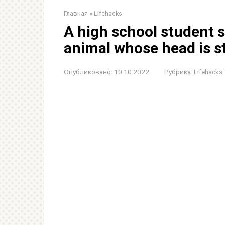
Главная
»
Lifehacks
A high school student s
animal whose head is s
Опубликовано:
10.10.2022
Рубрика:
Lifehacks