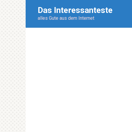
Перейти
Das Interessanteste
к
контенту
alles Gute aus dem Internet