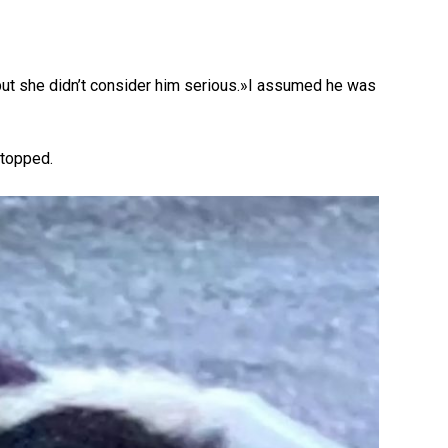
 but she didn’t consider him serious.»I assumed he was
stopped.