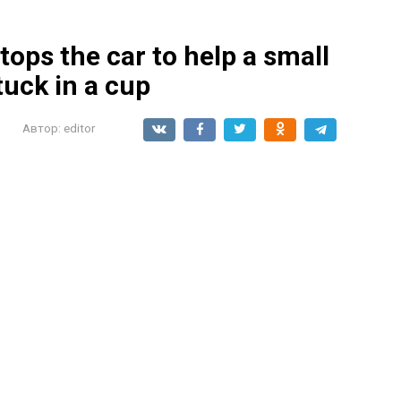
tops the car to help a small
tuck in a cup
Автор:
editor