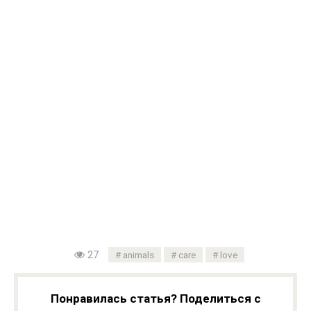
27
animals
care
love
Понравилась статья? Поделиться с