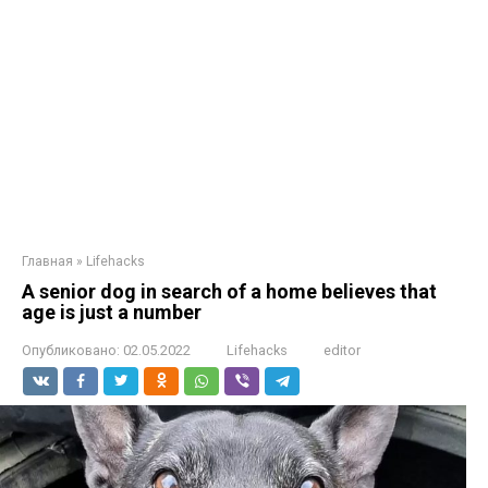
Главная
»
Lifehacks
A senior dog in search of a home believes that
age is just a number
Опубликовано:
02.05.2022
Lifehacks
editor