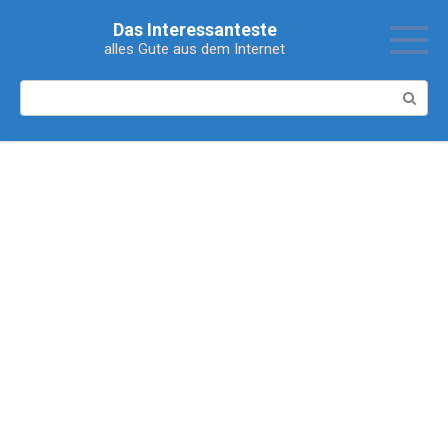
Перейти
Das Interessanteste
к
alles Gute aus dem Internet
контенту
Поиск: