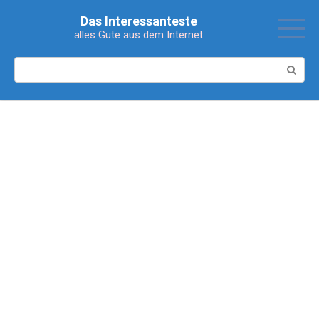
Перейти
Das Interessanteste
к
alles Gute aus dem Internet
контенту
Поиск: