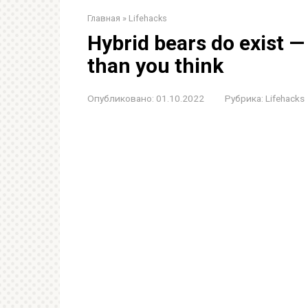
Главная
»
Lifehacks
Hybrid bears do exist 
than you think
Опубликовано:
01.10.2022
Рубрика:
Lifehacks