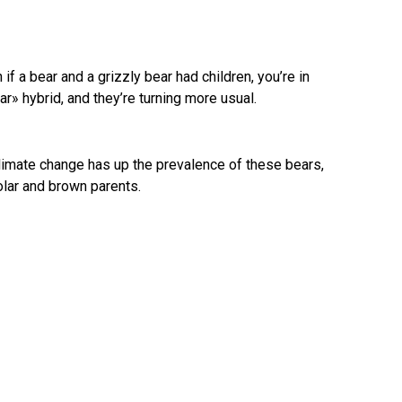
f a bear and a grizzly bear had children, you’re in
r» hybrid, and they’re turning more usual.
limate change has up the prevalence of these bears,
olar and brown parents.