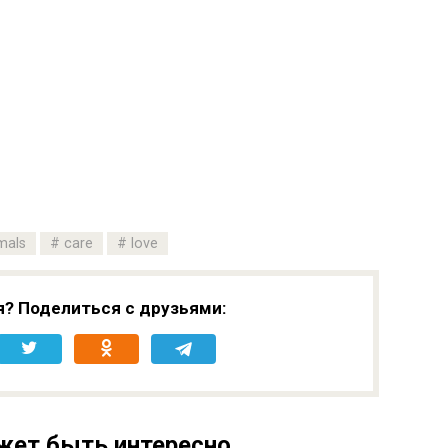
mals
care
love
я? Поделиться с друзьями:
жет быть интересно