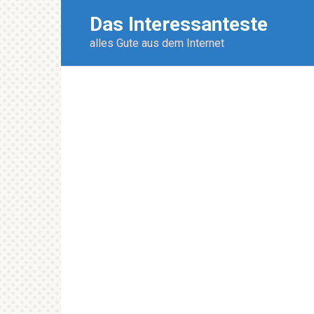
Перейти
Das Interessanteste
к
контенту
alles Gute aus dem Internet