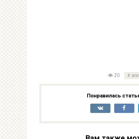
20
ani
Понравилась стать
Вам также мо