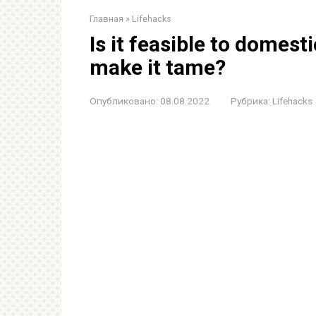
Главная
»
Lifehacks
Is it feasible to domest
make it tame?
Опубликовано:
08.08.2022
Рубрика:
Lifehacks