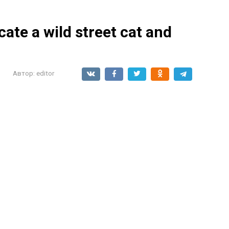
icate a wild street cat and
Автор:
editor