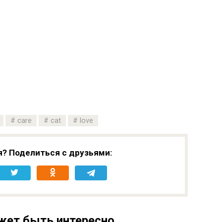
care
cat
love
я? Поделиться с друзьями:
жет быть интересно