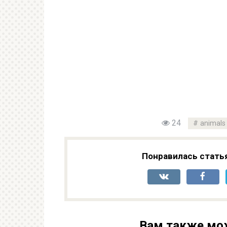
24
animals
Понравилась стать
Вам также мо