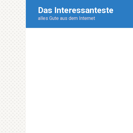
Перейти
Das Interessanteste
к
контенту
alles Gute aus dem Internet