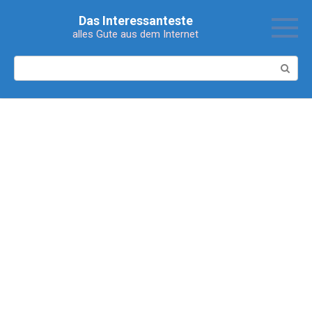
Перейти
Das Interessanteste
к
alles Gute aus dem Internet
контенту
Поиск: