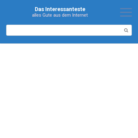
Перейти
Das Interessanteste
к
alles Gute aus dem Internet
контенту
Поиск: