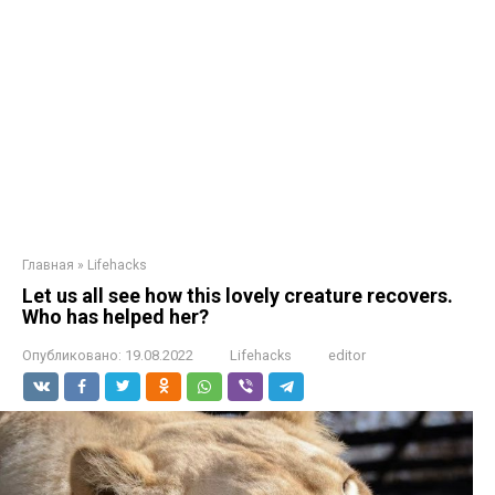
Главная
»
Lifehacks
Let us all see how this lovely creature recovers.
Who has helped her?
Опубликовано:
19.08.2022
Lifehacks
editor