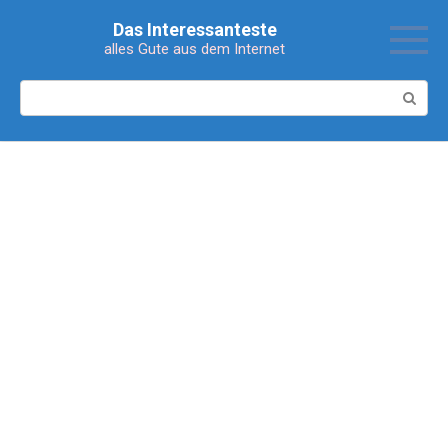
Перейти
Das Interessanteste
к
alles Gute aus dem Internet
контенту
Поиск: