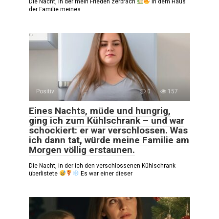
Die Nacht, in der mein Frieden zerbrach
In dem Haus
der Familie meines
Positiv
0
157
Eines Nachts, müde und hungrig,
ging ich zum Kühlschrank – und war
schockiert: er war verschlossen. Was
ich dann tat, würde meine Familie am
Morgen völlig erstaunen.
Die Nacht, in der ich den verschlossenen Kühlschrank
überlistete
Es war einer dieser