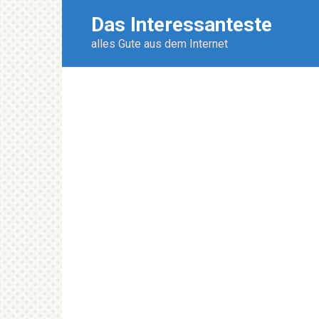
Перейти
Das Interessanteste
к
контенту
alles Gute aus dem Internet