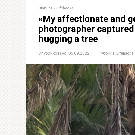
Главная
»
Lifehacks
«My affectionate and g
photographer captured 
hugging a tree
Опубликовано:
05.09.2022
Рубрика:
Lifehacks