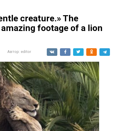
entle creature.» The
amazing footage of a lion
Автор:
editor