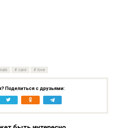
mals
care
love
я? Поделиться с друзьями:
жет быть интересно