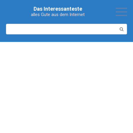
Перейти
Das Interessanteste
к
alles Gute aus dem Internet
контенту
Поиск: