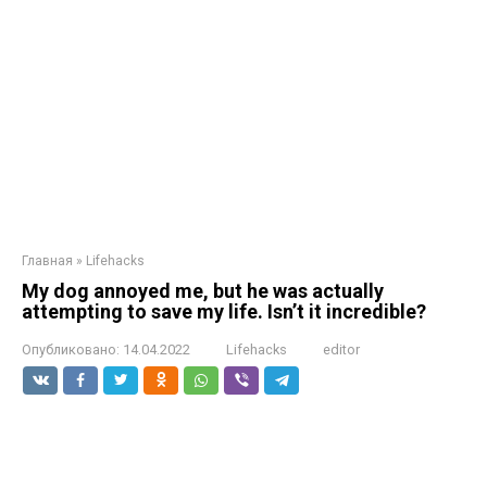
Главная
»
Lifehacks
My dog annoyed me, but he was actually
attempting to save my life. Isn’t it incredible?
Опубликовано:
14.04.2022
Lifehacks
editor