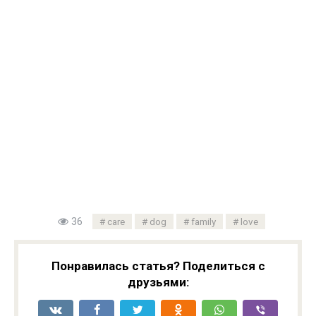
36
care
dog
family
love
Понравилась статья? Поделиться с
друзьями: