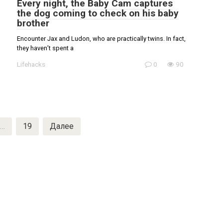
Every night, the Baby Cam captures
the dog coming to check on his baby
brother
Encounter Jax and Ludon, who are practically twins. In fact,
they haven’t spent a
Lifehacks
0
90
…
19
Далее