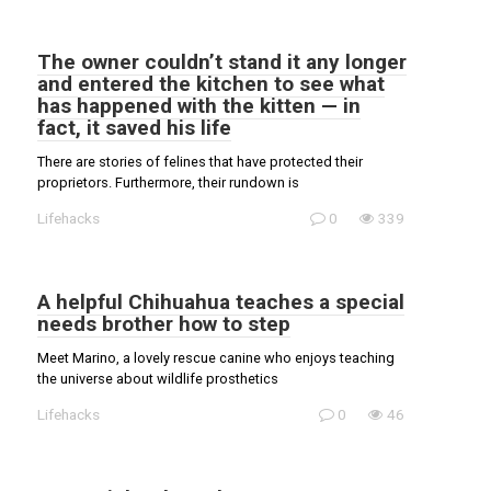
The owner couldn’t stand it any longer
and entered the kitchen to see what
has happened with the kitten — in
fact, it saved his life
There are stories of felines that have protected their
proprietors. Furthermore, their rundown is
Lifehacks
0
339
A helpful Chihuahua teaches a special
needs brother how to step
Meet Marino, a lovely rescue canine who enjoys teaching
the universe about wildlife prosthetics
Lifehacks
0
46