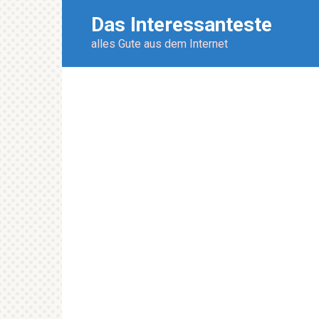
Перейти
Das Interessanteste
к
контенту
alles Gute aus dem Internet