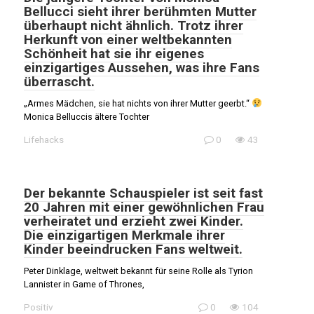
Bellucci sieht ihrer berühmten Mutter
überhaupt nicht ähnlich. Trotz ihrer
Herkunft von einer weltbekannten
Schönheit hat sie ihr eigenes
einzigartiges Aussehen, was ihre Fans
überrascht.
„Armes Mädchen, sie hat nichts von ihrer Mutter geerbt.“
Monica Belluccis ältere Tochter
Lifehacks
0
43
Der bekannte Schauspieler ist seit fast
20 Jahren mit einer gewöhnlichen Frau
verheiratet und erzieht zwei Kinder.
Die einzigartigen Merkmale ihrer
Kinder beeindrucken Fans weltweit.
Peter Dinklage, weltweit bekannt für seine Rolle als Tyrion
Lannister in Game of Thrones,
Positiv
0
104