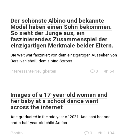
Der schönste Albino und bekannte
Model haben einen Sohn bekommen.
So sieht der Junge aus, ein
faszinierendes Zusammenspiel der
einzigartigen Merkmale beider Eltern.
Die Welt war fasziniert von dem einzigartigen Aussehen von
Bera Ivanishvili, dem albino Spross
Interessante Neuigkeiten
0
54
Images of a 17-year-old woman and
her baby at a school dance went
across the internet
Ane graduated in the mid year of 2021. Ane cast her one-
and-a-half-year-old child Adrian
Positiv
0
1 104