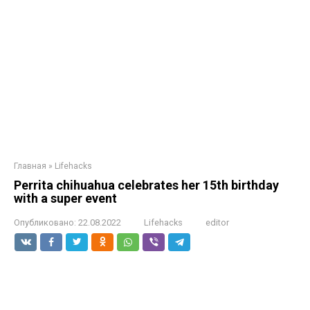
Главная
»
Lifehacks
Perrita chihuahua celebrates her 15th birthday
with a super event
Опубликовано:
22.08.2022
Lifehacks
editor