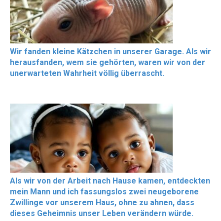
Wir fanden kleine Kätzchen in unserer Garage. Als wir
herausfanden, wem sie gehörten, waren wir von der
unerwarteten Wahrheit völlig überrascht.
Als wir von der Arbeit nach Hause kamen, entdeckten
mein Mann und ich fassungslos zwei neugeborene
Zwillinge vor unserem Haus, ohne zu ahnen, dass
dieses Geheimnis unser Leben verändern würde.