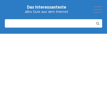
Перейти
Das Interessanteste
к
alles Gute aus dem Internet
контенту
Поиск: