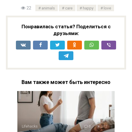
22
animals
care
happy
love
Понравилась статья? Поделиться с
друзьями:
Вам также может быть интересно
Lifehacks
0
212