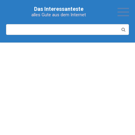
Перейти
Das Interessanteste
к
alles Gute aus dem Internet
контенту
Поиск: