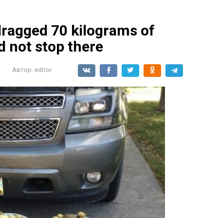
dragged 70 kilograms of
d not stop there
Автор:
editor