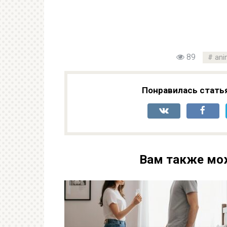
89
ani
Понравилась стать
Вам также мо