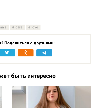
mals
care
love
я? Поделиться с друзьями:
жет быть интересно