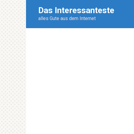
Перейти
Das Interessanteste
к
контенту
alles Gute aus dem Internet