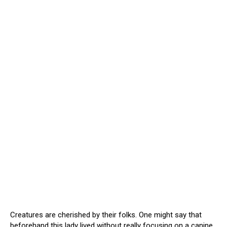
Creatures are cherished by their folks. One might say that
beforehand this lady lived without really focusing on a canine.