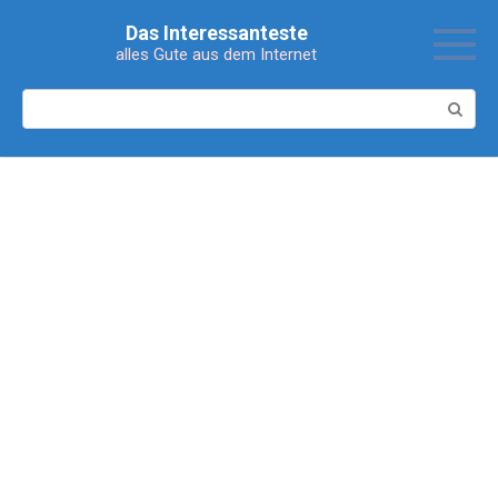
Перейти
Das Interessanteste
к
alles Gute aus dem Internet
контенту
Поиск: