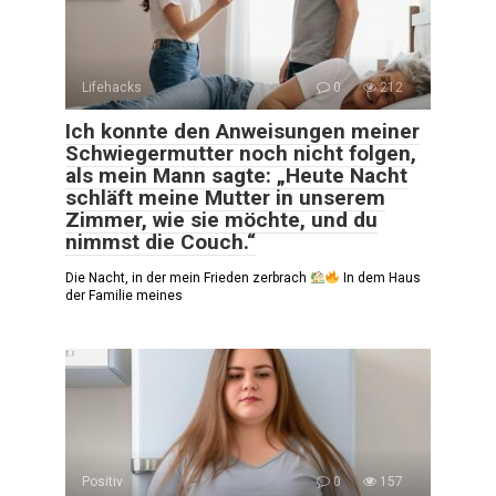
Lifehacks
0
212
Ich konnte den Anweisungen meiner
Schwiegermutter noch nicht folgen,
als mein Mann sagte: „Heute Nacht
schläft meine Mutter in unserem
Zimmer, wie sie möchte, und du
nimmst die Couch.“
Die Nacht, in der mein Frieden zerbrach
In dem Haus
der Familie meines
Positiv
0
157