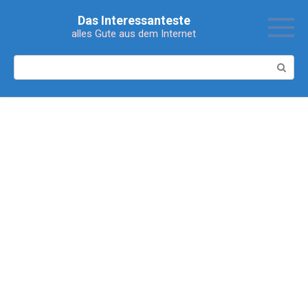
Перейти
Das Interessanteste
к
alles Gute aus dem Internet
контенту
Поиск: