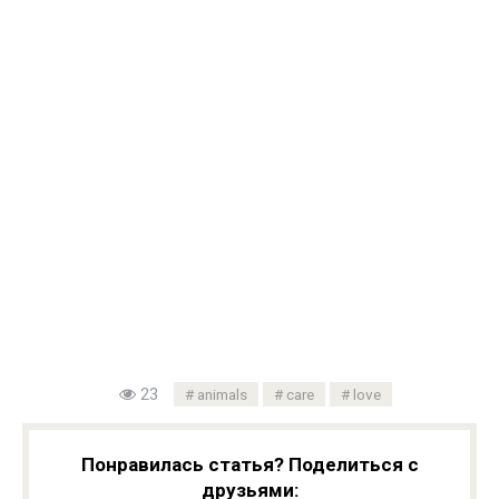
23
animals
care
love
Понравилась статья? Поделиться с
друзьями: