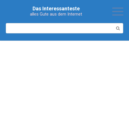
Перейти
Das Interessanteste
к
alles Gute aus dem Internet
контенту
Поиск: