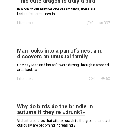
This cute dragon is truly a bird
In a ton of our number one dream films, there are
fantastical creatures in
Lifehacks
0
397
Man looks into a parrot’s nest and
discovers an unusual family
One day Mac and his wife were driving through a wooded
area back to
Lifehacks
0
63
Why do birds do the brindle in
autumn if they’re «drunk?»
Violent creatures that attack, crash to the ground, and act
curiously are becoming increasingly