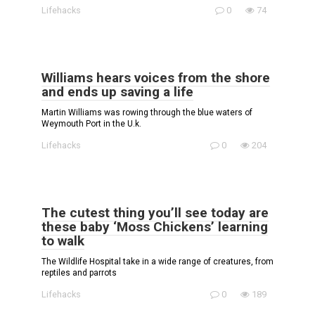
Lifehacks
0
74
Williams hears voices from the shore
and ends up saving a life
Martin Williams was rowing through the blue waters of
Weymouth Port in the U.k.
Lifehacks
0
204
The cutest thing you’ll see today are
these baby ‘Moss Chickens’ learning
to walk
The Wildlife Hospital take in a wide range of creatures, from
reptiles and parrots
Lifehacks
0
189