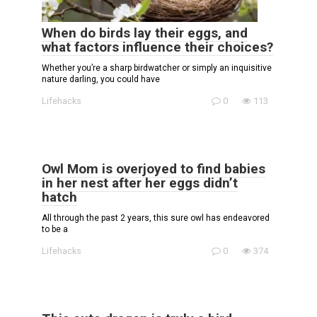
When do birds lay their eggs, and
what factors influence their choices?
Whether you’re a sharp birdwatcher or simply an inquisitive
nature darling, you could have
Lifehacks
0
113
Owl Mom is overjoyed to find babies
in her nest after her eggs didn’t
hatch
All through the past 2 years, this sure owl has endeavored
to be a
Lifehacks
0
374