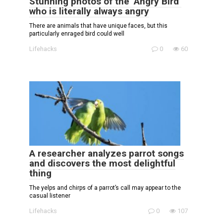
Stunning photos of the ‘Angry Bird’
who is literally always angry
There are animals that have unique faces, but this
particularly enraged bird could well
Lifehacks
0
60
A researcher analyzes parrot songs
and discovers the most delightful
thing
The yelps and chirps of a parrot’s call may appear to the
casual listener
Lifehacks
0
107