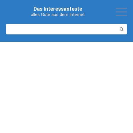
Перейти
Das Interessanteste
к
alles Gute aus dem Internet
контенту
Поиск: